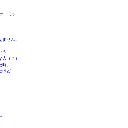
オーラ✨”
、
えません。
いう
な人（？）
た時、
だけど、
に