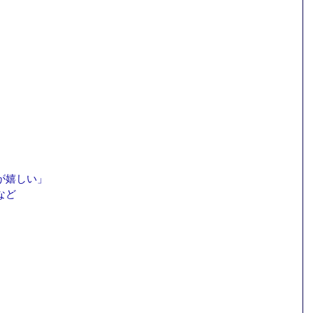
、
が嬉しい」
など
、