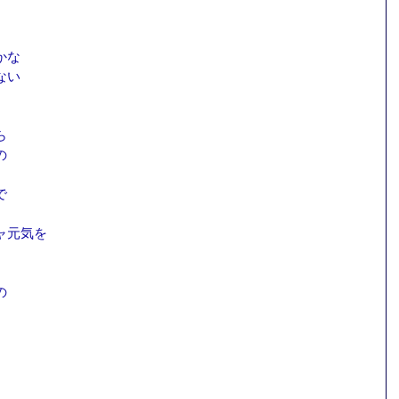
かな　
ない
ら
の
で
ャ元気を
の
。