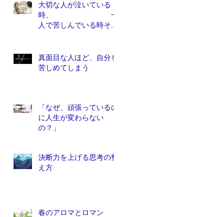
大切な人が泣いている
時、 一
人で苦しんでいる時そっ
と、苦しみから解放しれ
あげたい人は、他にいま
せんか？
真面目な人ほど、自分を
苦しめてしまう
「なぜ、頑張っているの
に人生が変わらない
の？」
決断力を上げる思考の整
え方
春のアロマとロマン