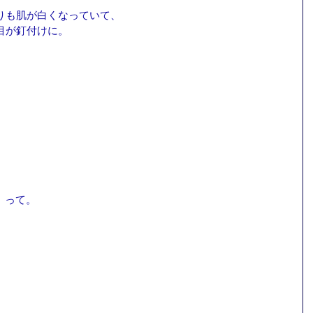
りも肌が白くなっていて、
目が釘付けに。
？」って。