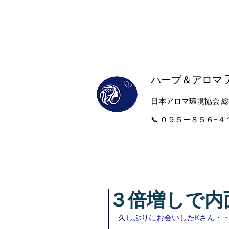
ハーブ＆アロマ
​日本アロマ環境協会 
​📞 ０９５ー８５６−
３倍増しで内
久しぶりにお会いしたKさん・