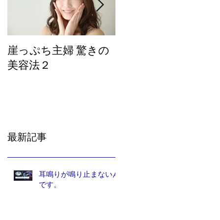
崖っぷち主婦 驚きの
崖っぷち主婦の驚き
美容法２
の美容法
最新記事
耳鳴りが鳴り止まないん
です。