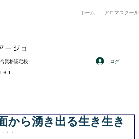
ホーム
アロマスクール
アー
ジョ
ログイン
総合資格認定校
４１６１
面から湧き出る生き生き
・・・・