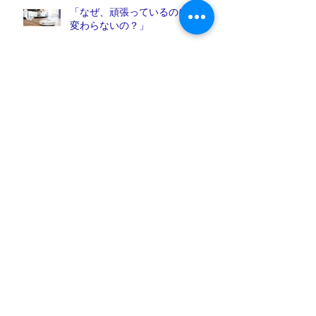
「なぜ、頑張っているのに人生が
変わらないの？」
決断力を上げる思考の整え方
春のアロマとロマン
真面目な人ほど、怒りを溜め込ん
で自分を苦しめている