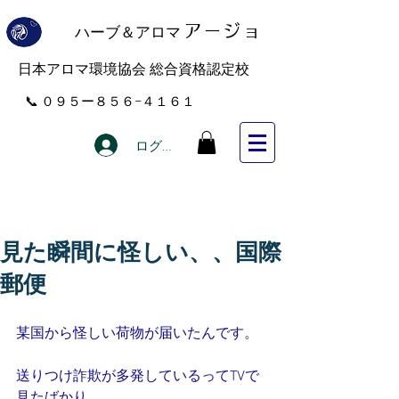
ハーブ＆アロマ
アー
ジョ
​日本アロマ環境協会 総合資格認定校
​📞 ０９５ー８５６−４１６１
ログイン
見た瞬間に怪しい、、国際
郵便
某国から怪しい荷物が届いたんです。
送りつけ詐欺が多発しているってTVで
見たばかり。