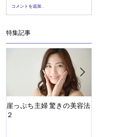
コメントを追加…
特集記事
崖っぷち主婦 驚きの美容法
崖っぷち主婦
２
法