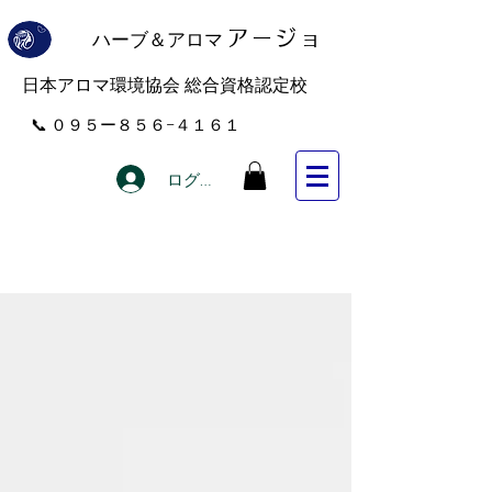
ハーブ＆アロマ
アー
ジョ
​日本アロマ環境協会 総合資格認定校
​📞 ０９５ー８５６−４１６１
ログイン