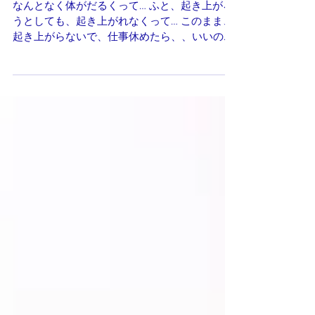
無理がきかなくなりま
した。
なんとなく体がだるくって… ふと、起き上がろ
うとしても、起き上がれなくって… このまま、
起き上がらないで、仕事休めたら、、いいのに
って ３年前まで本気で思ってました。 仕事に
遊びに、、意欲的に頑張れてたのに、頑張れな
くなってて・・...