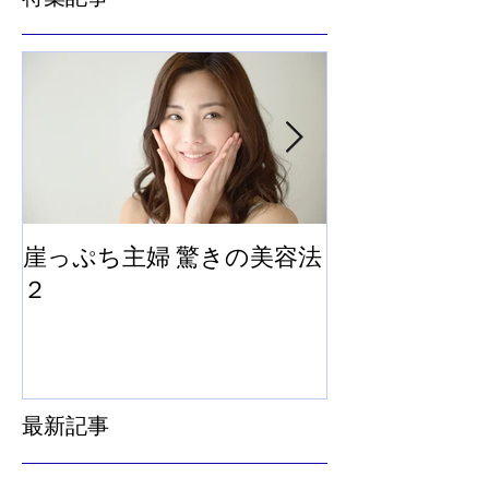
崖っぷち主婦 驚きの美容法
崖っぷち主婦
２
法
最新記事