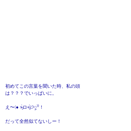
初めてこの言葉を聞いた時、私の頭
は？？？でいっぱいに。
え〜(● ˃̶͈̀ロ˂̶͈́)੭ꠥ⁾⁾！
だって全然似てないしー！