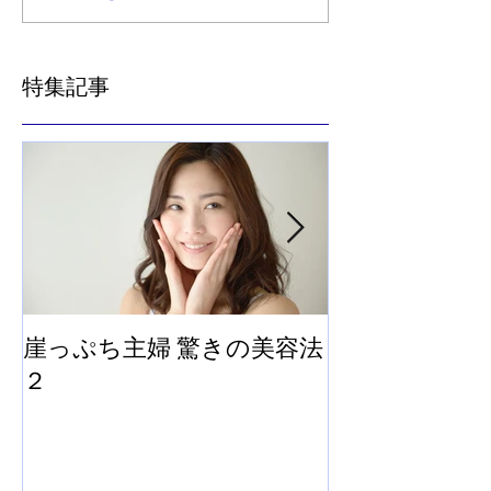
特集記事
崖っぷち主婦 驚きの美容法
崖っぷち主婦
２
法