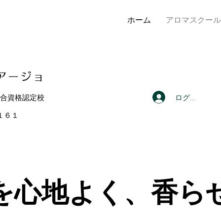
ホーム
アロマスクール
アー
ジョ
ログイン
総合資格認定校
４１６１
を心地よく、香ら