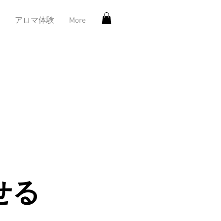
アロマ体験
More
せる