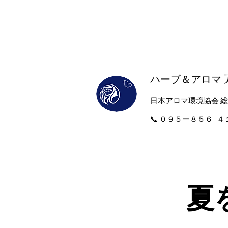
ハーブ＆アロマ
​日本アロマ環境協会 
​📞 ０９５ー８５６−
夏