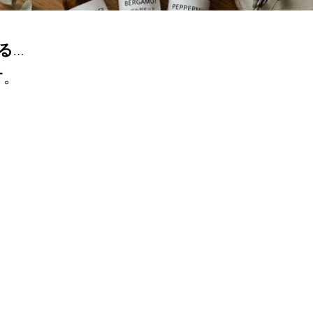
る
…
す
。