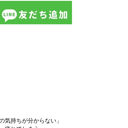
の
気持ちが分からない
」