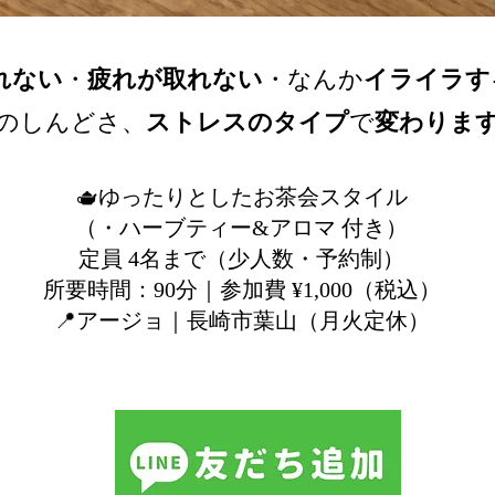
れない
・
疲れが取れない
・なんか
イライラす
のしんどさ、
ストレスのタイプ
で
変わりま
🫖ゆったりとしたお茶会スタイル
（・ハーブティー&アロマ 付き）
定員 4名まで（少人数・予約制）
所要時間：90分｜参加費 ¥1,000（税込）
📍アージョ｜長崎市葉山（月火定休）