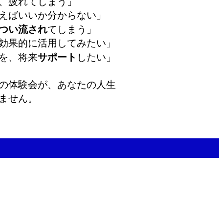
、
疲れてしまう
」
えばいいか分からない」
つい流され
てしまう」
効果的に活用してみたい」
を、将来
サポート
したい」
の体験会が、あなたの人生
ません。
時間 10:00~18:00