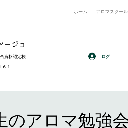
ホーム
アロマスクール
アー
ジョ
ログイン
総合資格認定校
４１６１
先生のアロマ勉強