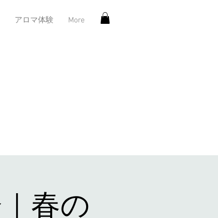
アロマ体験
More
会｜春の