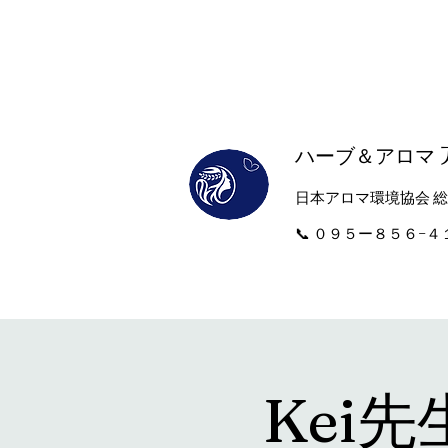
ハーブ＆アロマ
​日本アロマ環境協会 
​📞 ０９５ー８５６−
Kei