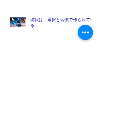
現状は、選択と習慣で作られてい
る
目に見えない「空気」が、人との
つながりを生む
2歳児「イヤイヤ期」を成長の機
会に変える方法
アーカイブ
2026年4月
（3）
3件の記事