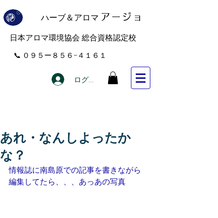
ハーブ＆アロマ
アー
ジョ
​日本アロマ環境協会 総合資格認定校
​📞 ０９５ー８５６−４１６１
ログイン
あれ・なんしよったか
な？
情報誌に南島原での記事を書きながら
編集してたら、、、あっあの写真