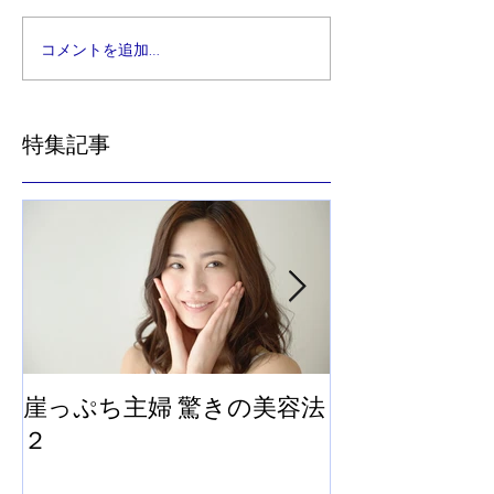
コメントを追加…
特集記事
崖っぷち主婦 驚きの美容法
崖っぷち主婦
２
法