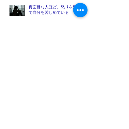
真面目な人ほど、怒りを溜め込ん
で自分を苦しめている
現状は、選択と習慣で作られてい
る
目に見えない「空気」が、人との
つながりを生む
2歳児「イヤイヤ期」を成長の機
会に変える方法