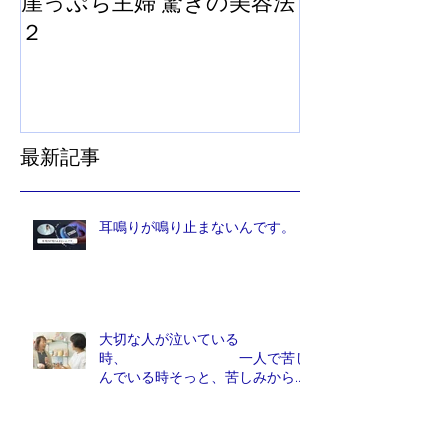
崖っぷち主婦 驚きの美容法
崖っぷち主婦
２
法
最新記事
耳鳴りが鳴り止まないんです。
大切な人が泣いている
時、 一人で苦し
んでいる時そっと、苦しみから解
放しれあげたい人は、他にいませ
んか？