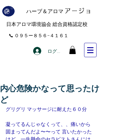
ハーブ＆アロマ
アー
ジョ
​日本アロマ環境協会 総合資格認定校
​📞 ０９５ー８５６−４１６１
ログイン
内心危険かなって思ったけ
ど
グリグリ マッサージに耐えた６０分
凝ってるんじゃなくって、、痛いから
固まってんだよ〜〜って 言いたかった
けど、一生懸命のセラピストさんには