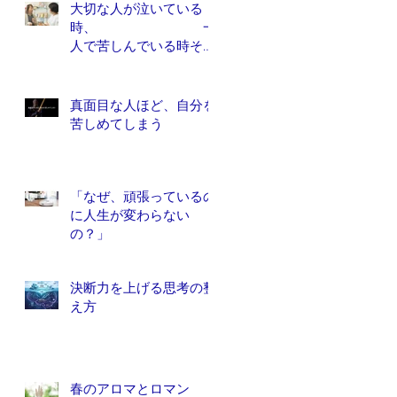
大切な人が泣いている
時、 一
人で苦しんでいる時そっ
と、苦しみから解放しれ
あげたい人は、他にいま
せんか？
真面目な人ほど、自分を
苦しめてしまう
「なぜ、頑張っているの
に人生が変わらない
の？」
決断力を上げる思考の整
え方
春のアロマとロマン