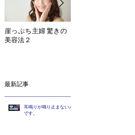
崖っぷち主婦 驚きの
崖っぷち主婦の驚き
美容法２
の美容法
最新記事
耳鳴りが鳴り止まないん
です。