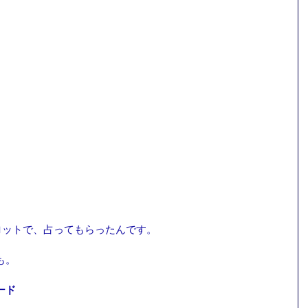
タロットで、占ってもらったんです。
も。
ード