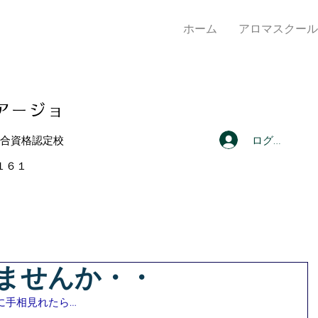
ホーム
アロマスクール
アー
ジョ
ログイン
総合資格認定校
４１６１
ませんか・・
に手相見れたら…