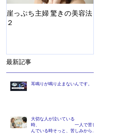
崖っぷち主婦 驚きの美容法
崖っぷち主婦
２
法
最新記事
耳鳴りが鳴り止まないんです。
大切な人が泣いている
時、 一人で苦し
んでいる時そっと、苦しみから解
放しれあげたい人は、他にいませ